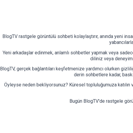
BlogTV rastgele görüntülü sohbeti kolaylaştırır, anında yeni insa
yabancılarl
Yeni arkadaşlar edinmek, anlamlı sohbetler yapmak veya sadece e
diliniz veya deneyim
BlogTV, gerçek bağlantıları keşfetmenize yardımcı olurken gizlil
derin sohbetlere kadar, baskı
Öyleyse neden bekliyorsunuz? Küresel topluluğumuza katılın v
Bugün BlogTV'de rastgele gör