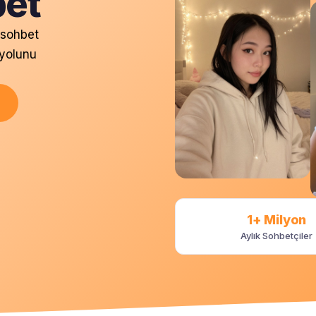
bet
 sohbet
 yolunu
1+ Milyon
Aylık Sohbetçiler