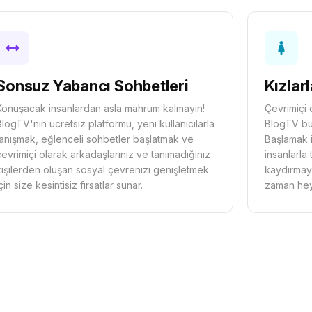
Sonsuz Yabancı Sohbetleri
Kızlar
Konuşacak insanlardan asla mahrum kalmayın!
Çevrimiçi 
BlogTV'nin ücretsiz platformu, yeni kullanıcılarla
BlogTV bun
tanışmak, eğlenceli sohbetler başlatmak ve
Başlamak i
çevrimiçi olarak arkadaşlarınız ve tanımadığınız
insanlarla 
kişilerden oluşan sosyal çevrenizi genişletmek
kaydırmay
için size kesintisiz fırsatlar sunar.
zaman heye