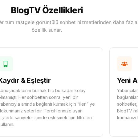
BlogTV Özellikleri
r tüm rastgele görüntülü sohbet hizmetlerinden daha fazla
özellik sunar.
Kaydır & Eşleştir
Yeni A
Konuşacak birini bulmak hiç bu kadar kolay
Yabancılar
olmamıştı. Her sohbetten sonra, yeni bir
bağlantılar
yabancıyla anında bağlantı kurmak için “İleri” ye
sohbetler, 
dokunmanız yeterlidir. Tercihlerinize uyan
BlogTV rah
kişilerle saniyeler içinde eşleşmek için filtreleri
kurmanızı k
kullanın.