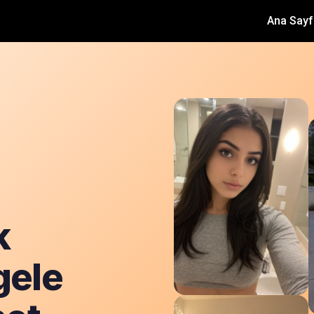
Ana Sayf
k
gele