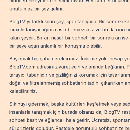
birinden hikayeler dinlemek olsun. Her sohbet beklen
unutulmaz bir şey getirir.
BlogTV'yi farklı kılan şey, spontanlığıdır. Bir sonraki k
kiminle tanışacağınızı asla bilemezsiniz ve bu da onu h
kılan şeydir. Bir an neşeli bir sohbet, bir sonraki an ise 
bir şeye açan anlamlı bir konuşma olabilir.
Başlamak hiç çaba gerektirmez. İndirme yok, hesap y
BlogTV.com adresini ziyaret edin ve anında bağlanın. Pl
tarayıcı tabanlıdır ve gizliliğinizi korumak için tasarlanm
doğal ve filtrelenmemiş sohbetlerin tadını çıkarırken 
kalabilirsiniz.
Sıkıntıyı gidermek, başka kültürleri keşfetmek veya sa
insanlarla tanışmak için burada olsanız da, BlogTV ras
sohbeti basit ve eğlenceli hale getirir. Ücretsiz, spon
sürprizlerle doludur. Rastgele görüntülü sohbetinize b