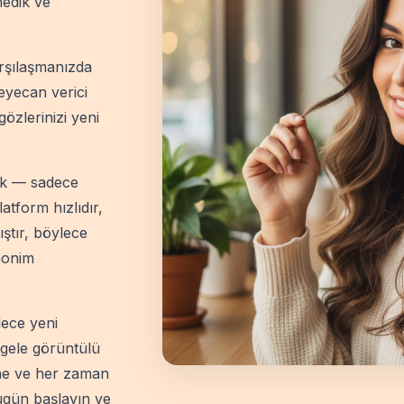
medik ve
arşılaşmanızda
eyecan verici
gözlerinizi yeni
ok — sadece
atform hızlıdır,
ıştır, böylece
anonim
dece yeni
tgele görüntülü
tane ve her zaman
ugün başlayın ve