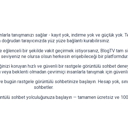
nlarla tanışmanızı sağlar - kayıt yok, indirme yok ve güçlük yok. T
a doğrudan tarayıcınızda yüz yüze bağlantı kurabilirsiniz.
ğlenceli bir şekilde vakit geçirmek istiyorsanız, BlogTV tam size
 seviyeniz ne olursa olsun herkesin erişebileceği bir platformdur
iğinizi koruyan hızlı ve güvenli bir rastgele görüntülü sohbet de
 veya beklenti olmadan çevrimiçi insanlarla tanışmak için güvenli 
e bugün rastgele görüntülü sohbetinize başlayın. Hesap yok, sın
sohbetler.
üntülü sohbet yolculuğunuza başlayın — tamamen ücretsiz ve 10