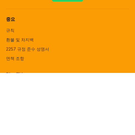
중요
규칙
환불 및 차지백
2257 규정 준수 성명서
면책 조항
BlogTV
블로그
개인정보 보호
약관
사이트맵
연락처