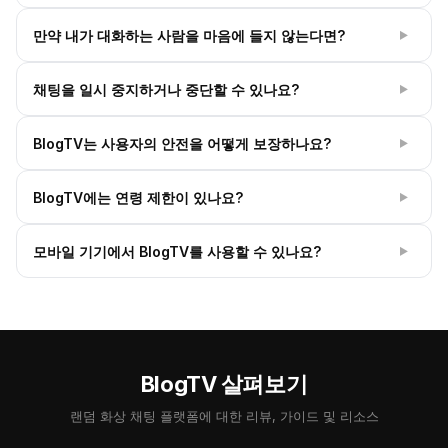
을 수 있으며, 동시에 낯선 사람을 만나는 즐거움도 누릴 수 있
웹캠과 마이크를 사용하여 얼굴을 보며 채팅할 수도 있고, 타
만약 내가 대화하는 사람을 마음에 들지 않는다면?
습니다.
▶
이핑을 선호하는 경우 기본 제공되는 텍스트 채팅을 사용할 수
도 있습니다. 대부분의 사람들은 보다 개인적인 경험을 위해
“다음” 버튼만 누르세요. 즉시 다른 낯선 사람과 연결됩니다.
채팅을 일시 중지하거나 중단할 수 있나요?
라이브 비디오를 선호하지만, 두 가지 옵션 모두 사용할 수 있
▶
마음껏 건너뛰기를 반복하며 흥미로운 사람을 찾을 때까지 계
습니다.
속하세요.
네. 사이트를 떠나지 않고 대화를 종료하려면 “중지” 버튼을 클
BlogTV는 사용자의 안전을 어떻게 보장하나요?
▶
릭하기만 하면 됩니다. 준비가 되면 “시작”을 다시 클릭하여 새
로운 사람을 만나보세요.
BlogTV는 익명 채팅과 개인정보 수집 없이 사용자의 프라이버
BlogTV에는 연령 제한이 있나요?
▶
시를 보호합니다. 플랫폼은 부적절한 행동을 방지하고 대화를
안전하고 존중하는 분위기로 유지하기 위해 적극적으로 관리
네. BlogTV는 만 18세 이상의 성인 전용 서비스입니다. 이를
모바일 기기에서 BlogTV를 사용할 수 있나요?
됩니다.
▶
통해 대화 내용이 연령에 적합하게 유지되고 커뮤니티 안전 기
준을 준수할 수 있도록 합니다.
네! BlogTV는 휴대폰, 태블릿, 데스크톱에서 브라우저로 바로
사용 가능합니다. 앱을 다운로드할 필요 없이 사이트만 열면
언제 어디서나 채팅을 시작할 수 있습니다.
BlogTV 살펴보기
랜덤 화상 채팅 플랫폼에 대한 리뷰, 가이드 및 리소스