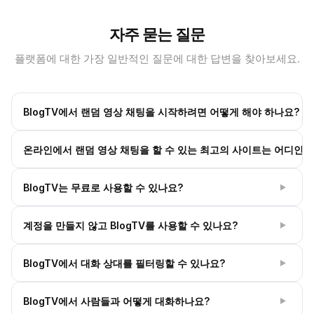
자주 묻는 질문
플랫폼에 대한 가장 일반적인 질문에 대한 답변을 찾아보세요.
BlogTV에서 랜덤 영상 채팅을 시작하려면 어떻게 해야 하나요?
▶
간단합니다! 요청 시 마이크와 카메라를 허용하기만 하면, 몇
온라인에서 랜덤 영상 채팅을 할 수 있는 최고의 사이트는 어디인가
초 안에 낯선 사람과 실시간 대화를 나눌 수 있습니다. 가입 절
차도, 번거로움도 없습니다.
BlogTV는 전 세계에서 가장 신뢰받는 낯선 사람과 대화할 수
BlogTV는 무료로 사용할 수 있나요?
▶
있는 장소 중 하나입니다. 사용하기 쉬운 디자인과 즉각적인
액세스를 통해 실제 사람들과 직접 연결하여 재미있는 익명의
네! BlogTV는 완전히 무료로 이용하실 수 있습니다. 전 세계의
계정을 만들지 않고 BlogTV를 사용할 수 있나요?
대화를 나눌 수 있습니다.
▶
낯선 사람들과 단 한 푼도 지불하지 않고 연결할 수 있습니다.
더 맞춤화된 경험을 원하신다면 선택 가능한 프리미엄 기능도
물론입니다. BlogTV는 시작하기 위해 등록이나 개인 정보가
BlogTV에서 대화 상대를 필터링할 수 있나요?
제공됩니다.
▶
필요하지 않습니다. “시작”을 클릭하기만 하면, 완전히 익명으
로 새로운 사람과 즉시 연결됩니다.
네. BlogTV는 경험을 자연스럽게 유지하지만, 프리미엄 사용
BlogTV에서 사람들과 어떻게 대화하나요?
▶
자는 국가나 성별 같은 필터를 활용해 더 맞춤화된 매칭을 찾