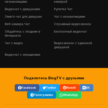
незнакомцами
камерой
Видеочат с девушками
Рулетка Чат
Омегл-чат для девушек
Чат с незнакомцами
Веб-камера Чат
Случайный видеозвонок
Общайтесь с людьми в
Бесплатный видеочат
Интернете
Чат с видео
Видеозвонок с одинокой
девушкой
Видеочат с женщинами
Поделитесь BlogTV с друзьями
Facebook
Twitter
Reddit
ВК
Телеграмма
WhatsApp